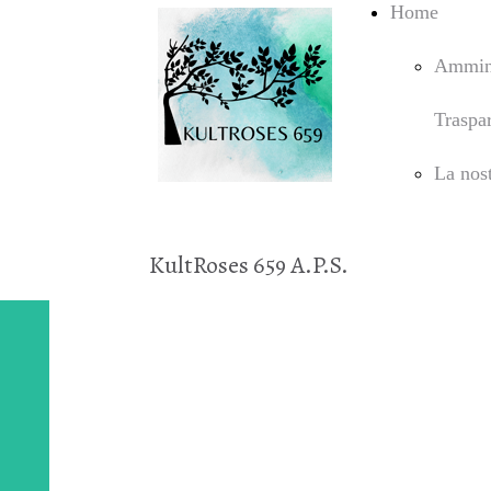
Home
Ammini
Traspa
La nost
KultRoses 659 A.P.S.
LE SPIAGGE DI
NOTTE 2024 - 23
Luglio 2024
Viareggio, Il Luogo